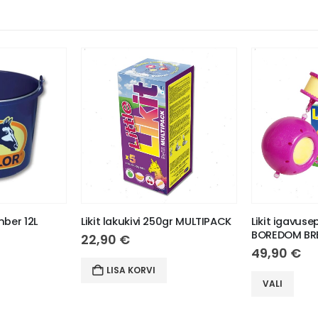
ber 12L
Likit lakukivi 250gr MULTIPACK
Likit igavuse
BOREDOM BR
22,90
€
49,90
€
This product has multiple variants. The options may be chosen on the product page
LISA KORVI
VALI