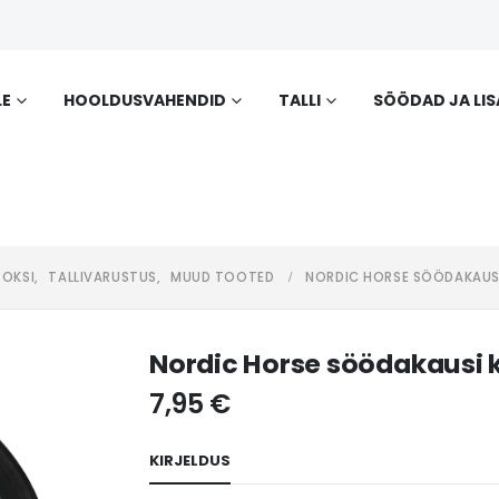
LE
HOOLDUSVAHENDID
TALLI
SÖÖDAD JA LI
BOKSI
,
TALLIVARUSTUS
,
MUUD TOOTED
NORDIC HORSE SÖÖDAKAUSI
Nordic Horse söödakausi 
7,95
€
KIRJELDUS