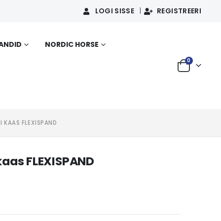
LOGI SISSE
REGISTREERI
SANDID
NORDIC HORSE
0
 KAAS FLEXISPAND
kaas FLEXISPAND