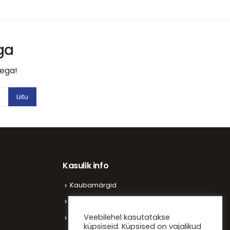
aga
tega!
Kasulik info
Kaubamärgid
Vaata kliente
Veebilehel kasutatakse
Meist
küpsiseid. Küpsised on vajalikud