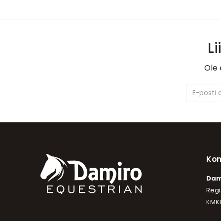
Li
Ole 
Kon
Dam
Regi
KMKR