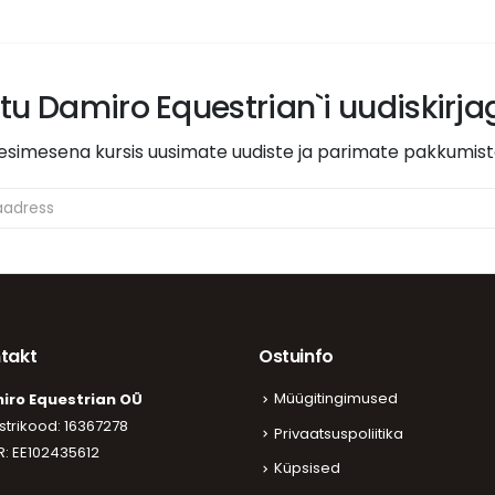
itu Damiro Equestrian`i uudiskirj
esimesena kursis uusimate uudiste ja parimate pakkumis
takt
Ostuinfo
Müügitingimused
iro Equestrian OÜ
strikood: 16367278
Privaatsuspoliitika
: EE102435612
Küpsised