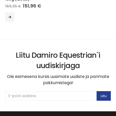
ent
Algne
Current
151,96
€
189,95
€
hind
price
This product has multiple variants. The options may be chosen on the product page
oli:
is:
T
0 €.
189,95 €.
151,96 €.
Liitu Damiro Equestrian`i
uudiskirjaga
Ole esimesena kursis uusimate uudiste ja parimate
pakkumistega!