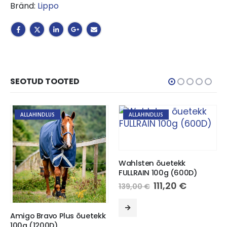
Bränd:
Lippo
SEOTUD TOOTED
ALLAHINDLUS
ALLAHINDLUS
Wahlsten õuetekk
FULLRAIN 100g (600D)
Algne
Current
111,20
€
139,00
€
hind
price
This product has multiple variants. The options may be chosen on the product page
oli:
is:
139,00 €.
111,20 €.
Amigo Bravo Plus õuetekk
100g (1200D)