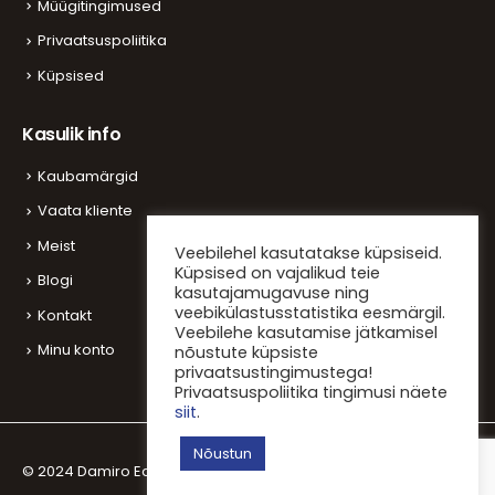
Müügitingimused
Privaatsuspoliitika
Küpsised
Kasulik info
Kaubamärgid
Vaata kliente
Meist
Veebilehel kasutatakse küpsiseid.
Küpsised on vajalikud teie
Blogi
kasutajamugavuse ning
veebikülastusstatistika eesmärgil.
Kontakt
Veebilehe kasutamise jätkamisel
Minu konto
nõustute küpsiste
privaatsustingimustega!
Privaatsuspoliitika tingimusi näete
siit
.
Nõustun
© 2024 Damiro Equestrian OÜ. Kõik õigused kaitstud.