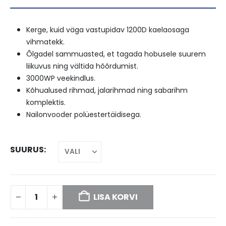
Kerge, kuid väga vastupidav 1200D kaelaosaga
vihmatekk.
Õlgadel sammuasted, et tagada hobusele suurem
liikuvus ning vältida hõõrdumist.
3000WP veekindlus.
Kõhualused rihmad, jalarihmad ning sabarihm
komplektis.
Nailonvooder polüestertäidisega.
SUURUS
LISA KORVI