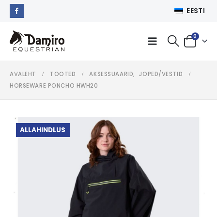
EESTI
0
AVALEHT
TOOTED
AKSESSUAARID
,
JOPED/VESTID
HORSEWARE PONCHO HWH20
ALLAHINDLUS