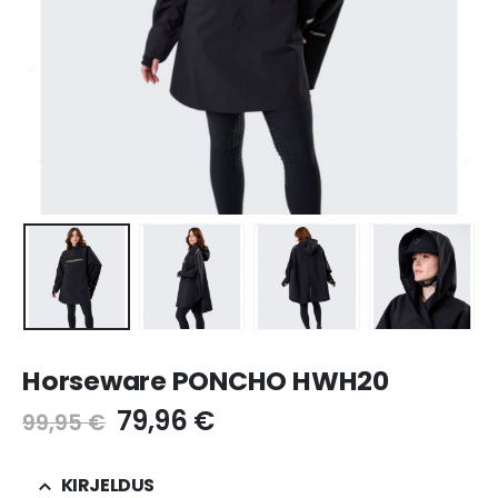
Horseware PONCHO HWH20
Algne
Current
79,96
€
99,95
€
hind
price
oli:
is:
KIRJELDUS