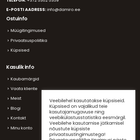
TELEFON:
+372 5302 5359
E-POSTI AADRESS:
info@damiro.ee
Ostuinfo
Müügitingimused
Privaatsuspoliitika
Küpsised
Kasulik info
Kaubamärgid
Vaata kliente
Meist
Veebilehel kasutatakse küpsiseid.
Küpsised on vajalikud teie
Blogi
kasutajamugavuse ning
veebikülastusstatistika eesmärgil.
Kontakt
Veebilehe kasutamise jätkamisel
Minu konto
nõustute küpsiste
privaatsustingimustega!