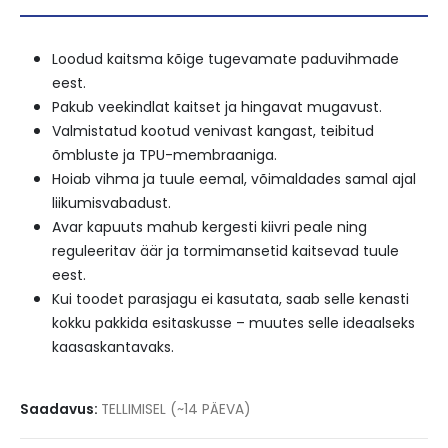
99,95 €.
79,96 €.
Loodud kaitsma kõige tugevamate paduvihmade
eest.
Pakub veekindlat kaitset ja hingavat mugavust.
Valmistatud kootud venivast kangast, teibitud
õmbluste ja TPU-membraaniga.
Hoiab vihma ja tuule eemal, võimaldades samal ajal
liikumisvabadust.
Avar kapuuts mahub kergesti kiivri peale ning
reguleeritav äär ja tormimansetid kaitsevad tuule
eest.
Kui toodet parasjagu ei kasutata, saab selle kenasti
kokku pakkida esitaskusse – muutes selle ideaalseks
kaasaskantavaks.
Saadavus:
TELLIMISEL (~14 PÄEVA)