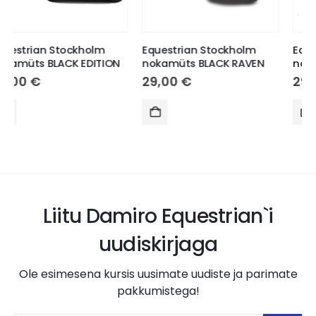
Equestrian Stockholm
Equestrian Stockholm
nokamüts BLACK RAVEN
nokamüts BLACK EDITION
29,00
€
29,00
€
Liitu Damiro Equestrian`i
uudiskirjaga
Ole esimesena kursis uusimate uudiste ja parimate
pakkumistega!