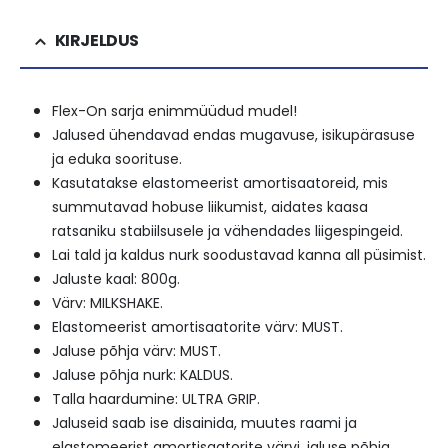
KIRJELDUS
Flex-On sarja e
nimmüüdud
mudel!
Jalused
ühendavad endas mugavuse, isikupärasuse
ja eduka soorituse.
Kasutatakse elastomeerist amortisaatoreid, mis
summutavad hobuse liikumist, aidates kaasa
ratsaniku stabiilsusele ja vähendades liigespingeid.
Lai tald ja kaldus nurk soodustavad kanna all püsimist.
Jaluste kaal: 800g.
Värv: MILKSHAKE.
Elastomeerist amortisaatorite värv: MUST.
Jaluse põhja värv: MUST.
Jaluse põhja nurk: KALDUS.
Talla haardumine
: ULTRA GRIP.
Jaluseid saab ise disainida, muutes raami ja
elastomeerist amortisaatorite värvi, jaluse põhja