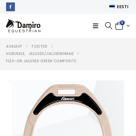
EESTI
0
AVALEHT
TOOTED
HOBUSELE
,
JALUSED/JALUSERIHMAD
FLEX-ON JALUSED GREEN COMPOSITE