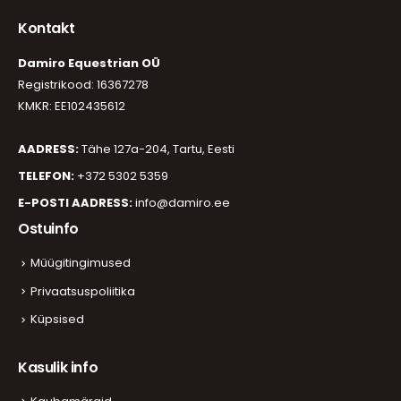
Kontakt
Damiro Equestrian OÜ
Registrikood: 16367278
KMKR: EE102435612
AADRESS:
Tähe 127a-204, Tartu, Eesti
TELEFON:
+372 5302 5359
E-POSTI AADRESS:
info@damiro.ee
Ostuinfo
Müügitingimused
Privaatsuspoliitika
Küpsised
Kasulik info