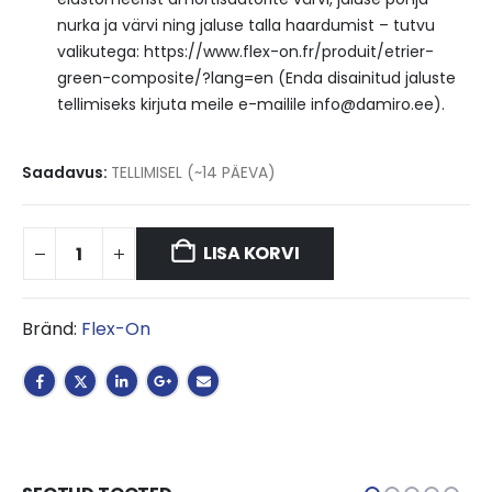
nurka ja värvi ning jaluse talla haardumist – t
utvu
valikutega: https://www.flex-on.fr/produit/etrier-
green-composite/?lang=en (Enda disainitud jaluste
tellimiseks kirjuta meile e-mailile info@damiro.ee).
Saadavus:
TELLIMISEL (~14 PÄEVA)
LISA KORVI
Bränd:
Flex-On