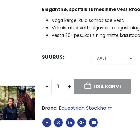
Elegantne, sportlik tumesinine vest kro
Väga kerge, kuid samas soe vest.
Valmistatud vetthülgavast kangast ning
Pesta 30° pesukotis ning mitte kasutad
SUURUS
LISA KORVI
Bränd:
Equestrian Stockholm