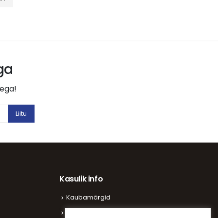
aga
tega!
Kasulik info
Kaubamärgid
Vaata kliente