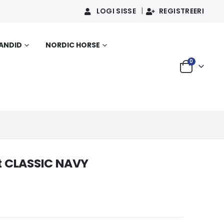
LOGI SISSE
REGISTREERI
SANDID
NORDIC HORSE
0
t CLASSIC NAVY