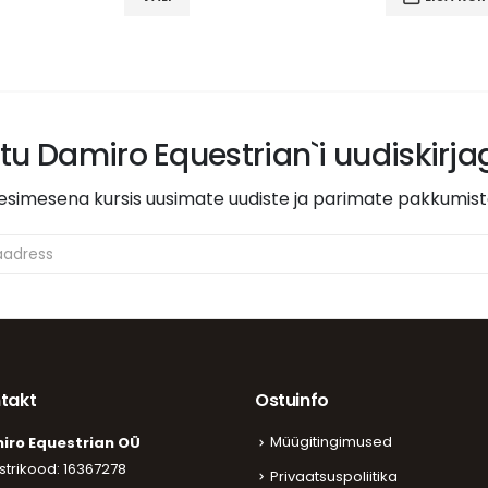
125,00 €.
85,00 €.
itu Damiro Equestrian`i uudiskirj
esimesena kursis uusimate uudiste ja parimate pakkumis
takt
Ostuinfo
Müügitingimused
iro Equestrian OÜ
strikood: 16367278
Privaatsuspoliitika