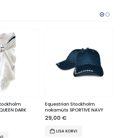
Stockholm
Equestrian Stockholm
Equestr
 QUEEN DARK
nokamüts SPORTIVE NAVY
koolisõi
BLUE
29,00
€
89,00
LISA KORVI
VI
LIS