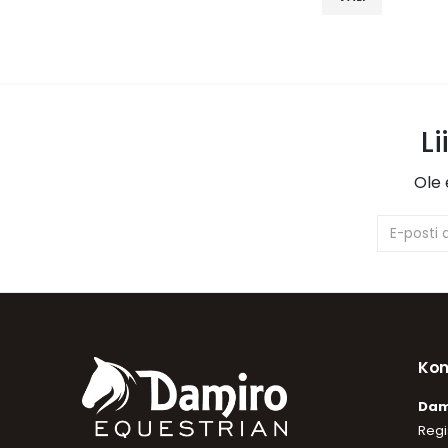
Li
Ole 
Kon
Dam
Regi