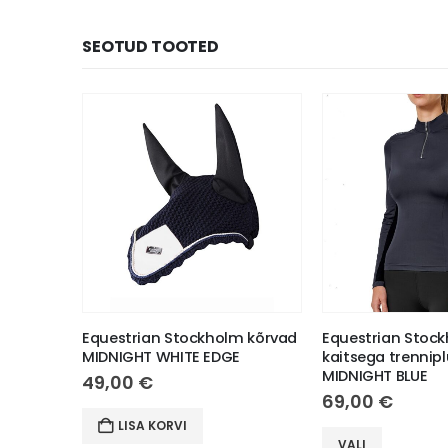
SEOTUD TOOTED
m
Equestrian Stockholm kõrvad
Equestrian Stoc
MIDNIGHT WHITE EDGE
kaitsega trennip
MIDNIGHT BLUE
49,00
€
69,00
€
This product has multiple variants. The options may be chosen on the product page
LISA KORVI
VALI