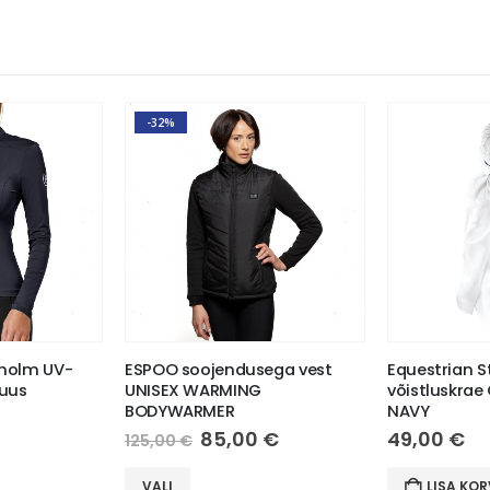
-32%
kholm UV-
ESPOO soojendusega vest
Equestrian 
luus
UNISEX WARMING
võistluskrae
BODYWARMER
NAVY
Algne
Current
85,00
€
49,00
€
125,00
€
hind
price
This product has multiple variants. The options may be chosen on the product page
oli:
is:
VALI
LISA KOR