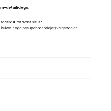
om-detailidega.
 taaskasutatavast sisust.
a kuivatit ega pesupehmendajat/valgendajat.