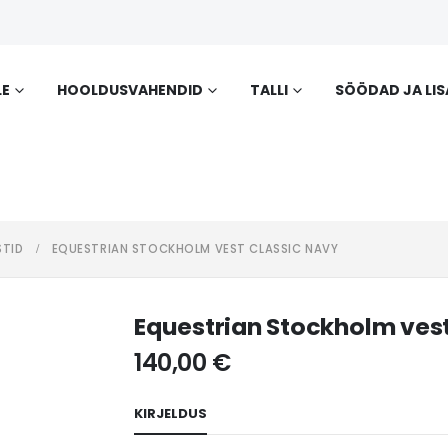
LE
HOOLDUSVAHENDID
TALLI
SÖÖDAD JA LI
STID
EQUESTRIAN STOCKHOLM VEST CLASSIC NAVY
Equestrian Stockholm ves
140,00
€
KIRJELDUS