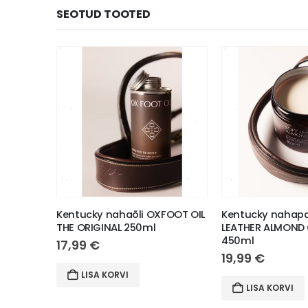
SEOTUD TOOTED
R LUXE
Kentucky nahaõli OXFOOT OIL
Kentucky nahap
THE ORIGINAL 250ml
LEATHER ALMOND
450ml
17,99
€
19,99
€
LISA KORVI
LISA KORVI