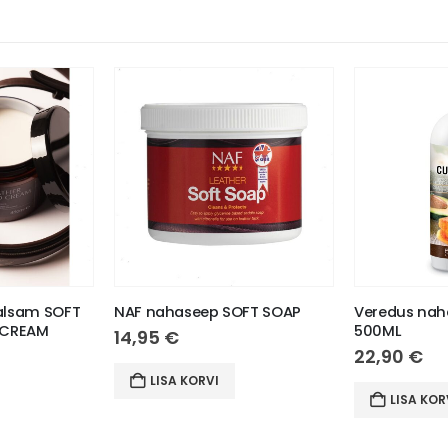
alsam SOFT
NAF nahaseep SOFT SOAP
Veredus naha
 CREAM
500ML
14,95
€
22,90
€
LISA KORVI
LISA KOR