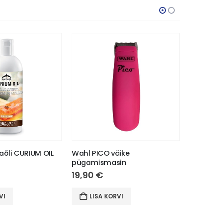
ALLAHI
õli CURIUM OIL
Wahl PICO väike
Helosan
pügamismasin
18,00
€
19,90
€
LIS
VI
LISA KORVI