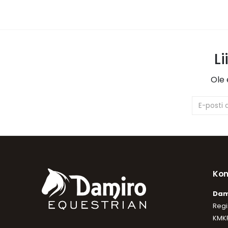
Li
Ole 
Kon
Dam
Regi
KMKR