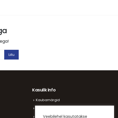
aga
tega!
Kasulik info
Kaubamärgid
Vaata kliente
Veebilehel kasutatakse
Meist