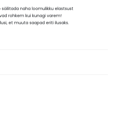
 säilitada naha loomulikku elastsust
vad rohkem kui kunagi varem!
si, et muuta saapad eriti ilusaks.