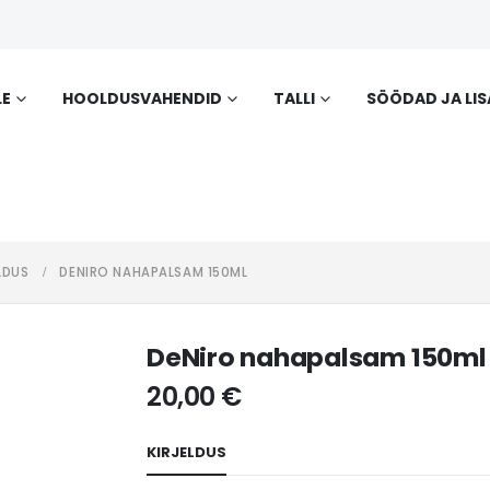
LE
HOOLDUSVAHENDID
TALLI
SÖÖDAD JA LI
LDUS
DENIRO NAHAPALSAM 150ML
DeNiro nahapalsam 150ml
20,00
€
KIRJELDUS