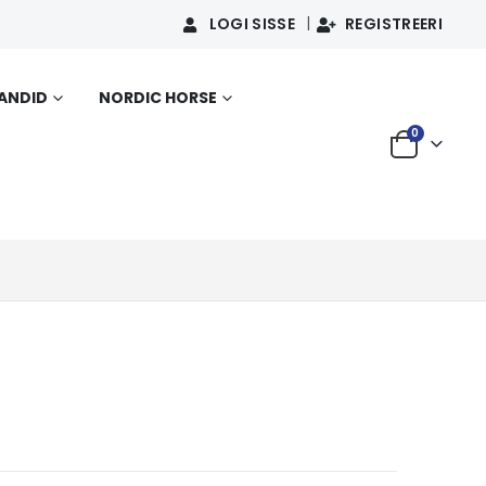
LOGI SISSE
REGISTREERI
SANDID
NORDIC HORSE
0