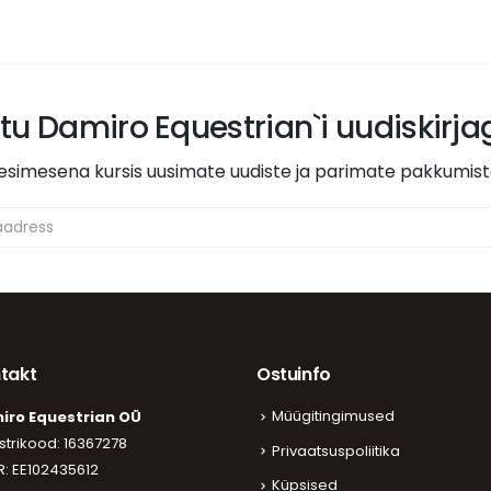
itu Damiro Equestrian`i uudiskirj
esimesena kursis uusimate uudiste ja parimate pakkumis
takt
Ostuinfo
Müügitingimused
iro Equestrian OÜ
strikood: 16367278
Privaatsuspoliitika
: EE102435612
Küpsised