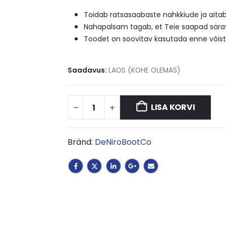
Toidab ratsasaabaste nahkkiude ja aitab
Nahapalsam tagab, et Teie saapad sära
Toodet on soovitav kasutada enne võistlu
Saadavus:
LAOS (KOHE OLEMAS)
LISA KORVI
Bränd:
DeNiroBootCo