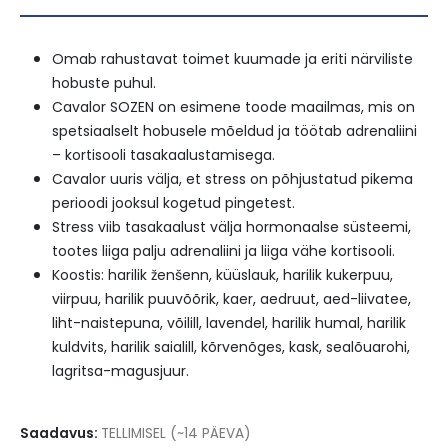
Omab rahustavat toimet kuumade ja eriti närviliste
hobuste puhul.
Cavalor SOZEN on esimene toode maailmas, mis on
spetsiaalselt hobusele mõeldud ja töötab adrenaliini
– kortisooli tasakaalustamisega.
Cavalor uuris välja, et stress on põhjustatud pikema
perioodi jooksul kogetud pingetest.
Stress viib tasakaalust välja hormonaalse süsteemi,
tootes liiga palju adrenaliini ja liiga vähe kortisooli.
Koostis: harilik ženšenn, küüslauk, harilik kukerpuu,
viirpuu, harilik puuvõõrik, kaer, aedruut, aed-liivatee,
liht-naistepuna, võilill, lavendel, harilik humal, harilik
kuldvits, harilik saialill, kõrvenõges, kask, sealõuarohi,
lagritsa-magusjuur.
Saadavus:
TELLIMISEL (~14 PÄEVA)