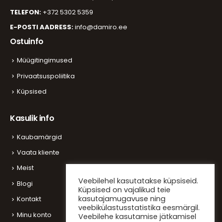
TELEFON:
+372 5302 5359
E-POSTI AADRESS:
info@damiro.ee
Ostuinfo
Müügitingimused
Privaatsuspoliitika
Küpsised
Kasulik info
Kaubamärgid
Vaata kliente
Meist
Veebilehel kasutatakse küpsiseid.
Blogi
Küpsised on vajalikud teie
kasutajamugavuse ning
Kontakt
veebikülastusstatistika eesmärgil.
Minu konto
Veebilehe kasutamise jätkamisel